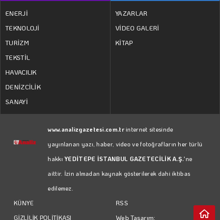
ENERJİ
YAZARLAR
TEKNOLOJİ
VİDEO GALERİ
TURİZM
KİTAP
TEKSTİL
HAVACILIK
DENİZCİLİK
SANAYİ
www.analizgazetesi.com.tr
internet sitesinde
yayınlanan yazı, haber, video ve fotoğrafların her türlü
hakkı
YEDİTEPE İSTANBUL GAZETECİLİK A.Ş.
'ne
aittir. İzin almadan kaynak gösterilerek dahi iktibas
edilemez.
RSS
KÜNYE
Web Tasarım:
GİZLİLİK POLİTİKASI