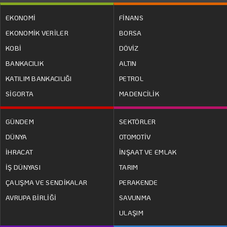
EKONOMİ
FİNANS
EKONOMİK VERİLER
BORSA
KOBİ
DÖVİZ
BANKACILIK
ALTIN
KATILIM BANKACILIĞI
PETROL
SİGORTA
MADENCİLİK
GÜNDEM
SEKTÖRLER
DÜNYA
OTOMOTİV
İHRACAT
İNŞAAT VE EMLAK
İŞ DÜNYASI
TARIM
ÇALIŞMA VE SENDİKALAR
PERAKENDE
AVRUPA BİRLİĞİ
SAVUNMA
ULAŞIM