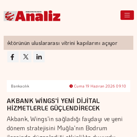
örünün uluslararası vitrini kapılarını açıyor
AB
Bankacılık
Cuma 19 Haziran 2026 09:10
AKBANK WİNGS'İ YENİ DİJİTAL
HİZMETLERLE GÜÇLENDİRECEK
Akbank, Wings'in sağladığı faydayı ve yeni
dönem stratejisini Muğla'nın Bodrum