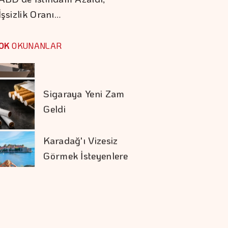
İşsizlik Oranı…
Barışın Ekonomik
Getirisi Yüksek
OK
OKUNANLAR
Sigaraya Yeni Zam
Geldi
Karadağ'ı Vizesiz
Görmek İsteyenlere
Avantajlı Tur
Seçenekleri
Trump İthal
Polisilikona Yüzde 15
Tarife Uygulayacak