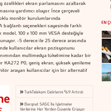
özellikleri ekran parlamasını azaltarak
masına yardımcı oluyor. İnce çerçeveli
oklu monitör kurulumlarında
EN Ç
A bağlantı seçenekleri sayesinde farklı
n model, 100 x 100 mm VESA desteğiyle
unuyor. -5 derece ile 25 derece arasında
inde kullanıcılar ekran pozisyonunu
llanımından multimedya tüketimine kadar bir
er KA272 P0, geniş ekran, yüksek yenileme
itör arayan kullanıcılar için bir alternatif
TürkTelekom Gelirlerini %9 Artırdı
Berqnet SASE İle İşletmeler
Verilerine Her Yerden Güvenle Erişiyor