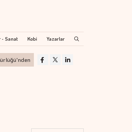
r - Sanat
Kobi
Yazarlar
ü'nden ayrılıyor
VakıfBank'ın aktif büyüklüğ