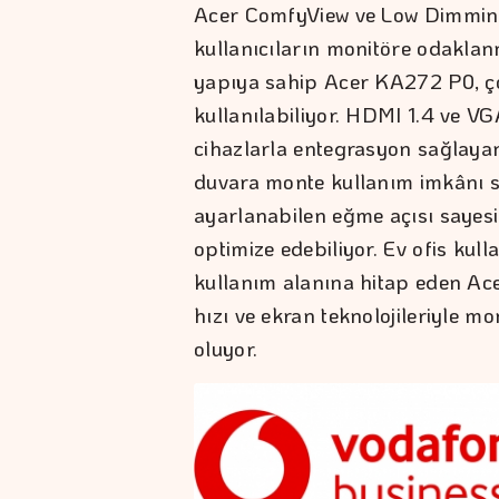
Acer ComfyView ve Low Dimming 
kullanıcıların monitöre odaklan
yapıya sahip Acer KA272 P0, ç
kullanılabiliyor. HDMI 1.4 ve VG
cihazlarla entegrasyon sağlaya
duvara monte kullanım imkânı s
ayarlanabilen eğme açısı sayes
optimize edebiliyor. Ev ofis ku
kullanım alanına hitap eden Ac
hızı ve ekran teknolojileriyle mon
oluyor.