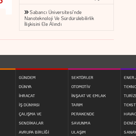
Sabancı Üniversitesi'nde
Nanoteknoloji Ve Sürdürülebilirlik
İlişkisini Ele Alındı
GÜNDEM
SEKTÖRLER
ENERJ
DÜNYA
OTOMOTİV
TEKNO
İHRACAT
İNŞAAT VE EMLAK
TURİ
İŞ DÜNYASI
TARIM
TEKST
ÇALIŞMA VE
PERAKENDE
HAVAC
SENDİKALAR
SAVUNMA
DENİZ
AVRUPA BİRLİĞİ
ULAŞIM
SANAY