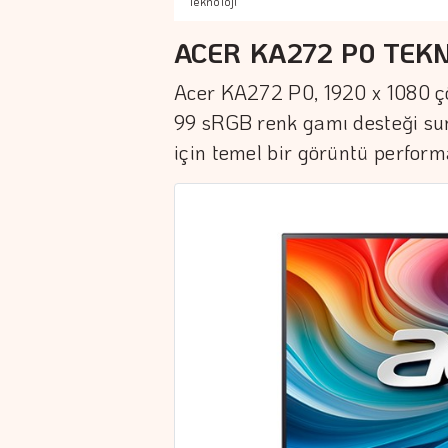
Teknoloji
ACER KA272 P0 TEKN
Acer KA272 P0, 1920 x 1080 ç
99 sRGB renk gamı desteği sun
için temel bir görüntü performa