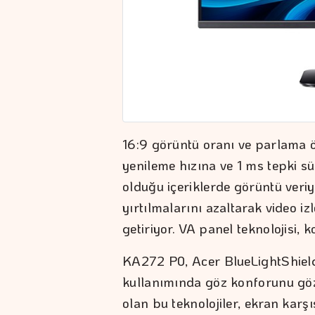
16:9 görüntü oranı ve parlama ö
yenileme hızına ve 1 ms tepki s
olduğu içeriklerde görüntü ver
yırtılmalarını azaltarak video i
getiriyor. VA panel teknolojisi, 
KA272 P0, Acer BlueLightShield 
kullanımında göz konforunu göze
olan bu teknolojiler, ekran karşı