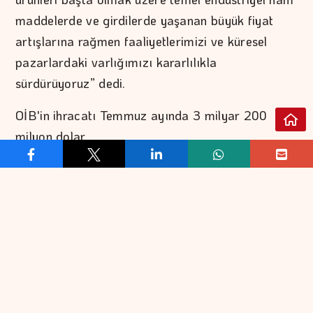
maddelerde ve girdilerde yaşanan büyük fiyat
artışlarına rağmen faaliyetlerimizi ve küresel
pazarlardaki varlığımızı kararlılıkla
sürdürüyoruz” dedi.
OİB'in ihracatı Temmuz ayında 3 milyar 200
milyon dolar
Uludağ Otomotiv Endüstrisi İhracatçıları Birliği’nin
(OİB) Temmuz ayı ihracatı 3 milyar 200 milyon
497 bin dolar olarak gerçekleşirken, yılın 7 aylık
dönemindeki ihracat toplamı da yüzde 3,74’lük
artışla 21 milyar 888 milyon 344 bin dolara
ulaştı.
UTİB'in ihracatı Temmuz ayında 106 milyon dolar