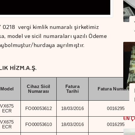
 0218 vergi kimlik numaralı şirketimiz
ka, model ve sicil numaraları yazılı Ödeme
aybolmuştur/hurdaya ayrılmıştır.
LIK HİZM.A.Ş.
Cihaz Sicil
Fatura
Model
Fatura Numarası
Numarası
Tarihi
VX675
FO00053612
18/03/2016
0016295
ECR
EN Ç
VX675
FO00053610
18/03/2016
0016295
ECR