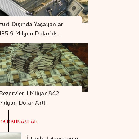
Rezervler 1 Milyar
842 Milyon Dolar
Yurt Dışında Yaşayanlar
Arttı
185,9 Milyon Dolarlık…
Spot Piyasada Doğal
Gaz Fiyatları
Borç Kıskacı
Derinleşiyor
Rezervler 1 Milyar 842
Milyon Dolar Arttı
Koç Holding 1,7
Milyar Dolar
OK
OKUNANLAR
Kombine Yatırım
Yaptı
İstanbul Kruvaziyer