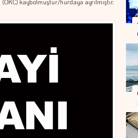
 (ÖKC) kaybolmuştur/hurdaya ayrılmıştır.