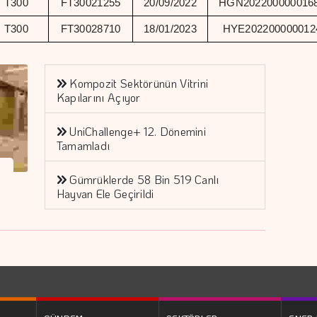
T300
FT30021255
20/09/2022
HGN202200000016
T300
FT30028710
18/01/2023
HYE202200000012
Kompozit Sektörünün Vitrini
Kapılarını Açıyor
UniChallenge+ 12. Dönemini
Tamamladı
Gümrüklerde 58 Bin 519 Canlı
Hayvan Ele Geçirildi