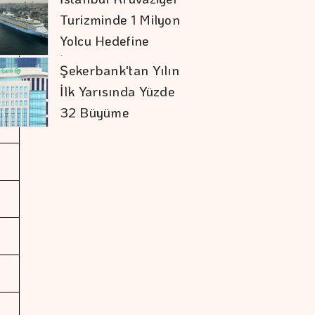
Turizminde 1 Milyon
Yolcu Hedefine
İlerliyor
Şekerbank'tan Yılın
İlk Yarısında Yüzde
32 Büyüme
İran İle Umman
Hürmüz Geçişi
Konusunda Anlaştı
COP31 Süreci, İş
Dünyası İçin
Stratejik Bir Eşiktir
Doların Zayıflaması
Altına Yaradı