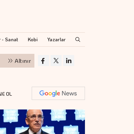
r - Sanat
Kobi
Yazarlar
tının kilogramı 6 milyon 500 bin liraya yükseldi
NE OL