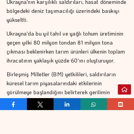
Ukrayna'nın karşılıklı saldırıları, hasat döneminde
bölgedeki deniz taşımacılığı üzerindeki baskıyı
yükseltti.
Ukrayna'da bu yıl tahıl ve yağlı tohum üretiminin
geçen yılki 80 milyon tondan 81 milyon tona
çıkması beklenirken tarım ürünleri ülkenin toplam
ihracatının yaklaşık yüzde 60'ını oluşturuyor.
Birleşmiş Milletler (BM) yetkilileri, saldırıların
küresel tarım piyasalarındaki etkilerinin
görülmeye başlandığını belirterek gerilimin
tırmanmasının önlenmesi çağrısında bulunuyor.
BM Dünya Gıda Programı da ticari güzergahlara
yönelik saldırıların sürmesi halinde Ukrayna’dan
yapılan tahıl sevkiyatının daha fazla