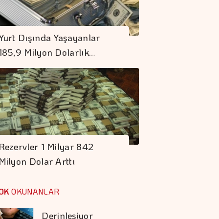
Spot Piyasada Doğal
Yurt Dışında Yaşayanlar
Gaz Fiyatları
185,9 Milyon Dolarlık…
SPK 4 şirketin Halka
Arzını Onayladı
Borç Kıskacı
Derinleşiyor
Rezervler 1 Milyar 842
Milyon Dolar Arttı
Koç Holding 1,7
Milyar Dolar
OK
OKUNANLAR
Kombine Yatırım
Yaptı
İstanbul Kruvaziyer