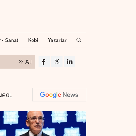
r - Sanat
Kobi
Yazarlar
Altının kilogramı 6 milyon 500 bin liraya yüksel
NE OL