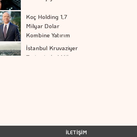
Turizminde 1 Milyon
Yolcu Hedefine
İlerliyor
Şekerbank'tan Yılın
İlk Yarısında Yüzde
32 Büyüme
İran İle Umman
Hürmüz Geçişi
Konusunda Anlaştı
Doların Zayıflaması
Altına Yaradı
COP31 Süreci, İş
İLETİŞİM
Dünyası İçin