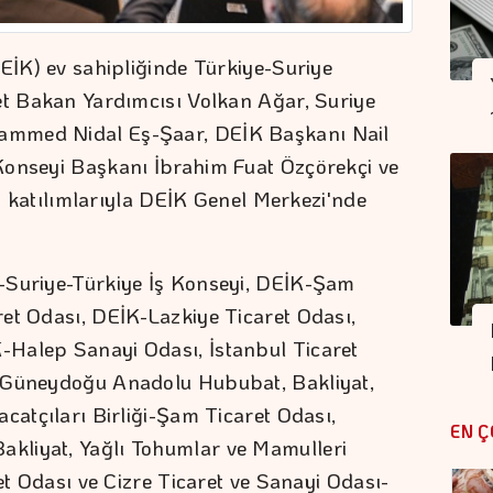
DEİK) ev sahipliğinde Türkiye-Suriye
et Bakan Yardımcısı Volkan Ağar, Suriye
ammed Nidal Eş-Şaar, DEİK Başkanı Nail
Konseyi Başkanı İbrahim Fuat Özçörekçi ve
nin katılımlarıyla DEİK Genel Merkezi'nde
-Suriye-Türkiye İş Konseyi, DEİK-Şam
et Odası, DEİK-Lazkiye Ticaret Odası,
Halep Sanayi Odası, İstanbul Ticaret
, Güneydoğu Anadolu Hububat, Bakliyat,
catçıları Birliği-Şam Ticaret Odası,
EN Ç
kliyat, Yağlı Tohumlar ve Mamulleri
ret Odası ve Cizre Ticaret ve Sanayi Odası-