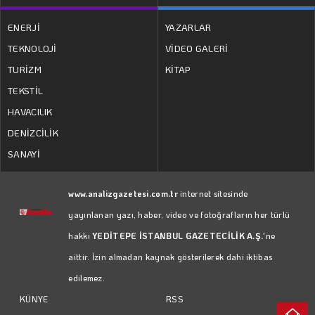
ENERJİ
YAZARLAR
TEKNOLOJİ
VİDEO GALERİ
TURİZM
KİTAP
TEKSTİL
HAVACILIK
DENİZCİLİK
SANAYİ
www.analizgazetesi.com.tr
internet sitesinde
yayınlanan yazı, haber, video ve fotoğrafların her türlü
hakkı
YEDİTEPE İSTANBUL GAZETECİLİK A.Ş.
'ne
aittir. İzin almadan kaynak gösterilerek dahi iktibas
edilemez.
RSS
KÜNYE