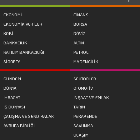
EKONOMİ
FİNANS
EKONOMİK VERİLER
BORSA
KOBİ
DÖVİZ
BANKACILIK
ALTIN
KATILIM BANKACILIĞI
PETROL
SİGORTA
MADENCİLİK
GÜNDEM
SEKTÖRLER
DÜNYA
OTOMOTİV
İHRACAT
İNŞAAT VE EMLAK
İŞ DÜNYASI
TARIM
ÇALIŞMA VE SENDİKALAR
PERAKENDE
AVRUPA BİRLİĞİ
SAVUNMA
ULAŞIM