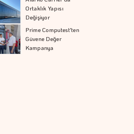
Ortaklık Yapısı
Değişiyor
Prime Computest'ten
Güvene Değer
Kampanya
Sivas RES'te Nordex
Dönemi
Tasarrufta BES'in
Sırası Belli Oldu
Çiftçilerin İnternet
Kullanımı 10 Yılda İki