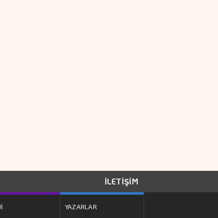
Düzey Atama
Eğitim Sigortasına
Talep Yükseliyor
Kırtasiye Sektöründe
Okula Dönüş Mesaisi
Başladı
Halkbank'ın
Sermayesi 8,98
Milyar Liraya
İLETİŞİM
Yükseltilecek
TSB'den Konum
Paylaşımı
İ
YAZARLAR
Açıklaması