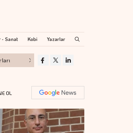
r - Sanat
Kobi
Yazarlar
Politika faizi başka piyasanın ödediği faiz
NE OL