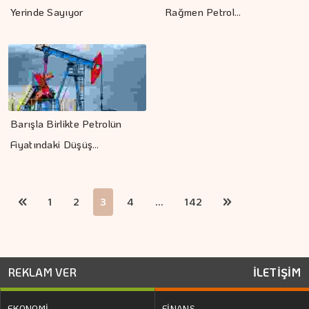
Yerinde Sayıyor
Rağmen Petrol…
Barışla Birlikte Petrolün
Fiyatındaki Düşüş…
1
2
3
4
...
142
REKLAM VER
İLETİŞİM
EKONOMİ
FİNANS