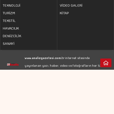
TEKNOLOJİ
VİDEO GALERİ
TURİZM
KİTAP
TEKSTİL
HAVACILIK
DENİZCİLİK
SANAYİ
www.analizgazetesi.com.tr
internet sitesinde
yayınlanan yazı, haber, video ve fotoğrafların her türlü
hakkı
YEDİTEPE İSTANBUL GAZETECİLİK A.Ş.
'ne
aittir. İzin almadan kaynak gösterilerek dahi iktibas
edilemez.
RSS
KÜNYE
Web Tasarım:
GİZLİLİK POLİTİKASI
Türk Bilişim
KULLANIM KOŞULLARI