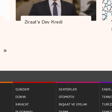
Ziraat'e Dev Kredi
GÜNDEM
SEKTÖRLER
ENERJ
DÜNYA
OTOMOTİV
TEKNO
İHRACAT
İNŞAAT VE EMLAK
TURİ
İŞ DÜNYASI
TARIM
TEKST