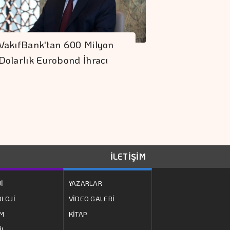
VakıfBank'tan 600 Milyon
Dolarlık Eurobond İhracı
İLETİŞİM
İ
YAZARLAR
LOJİ
VİDEO GALERİ
ZM
KİTAP
İL