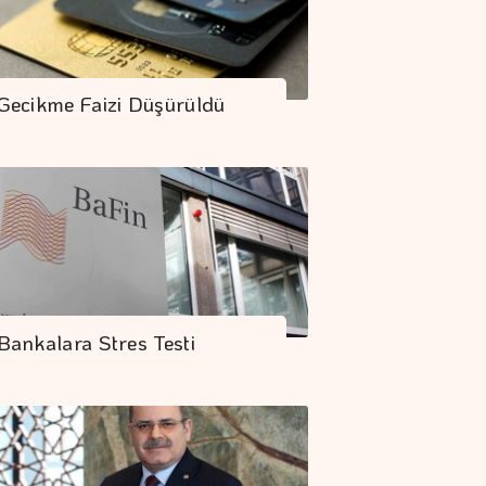
Gecikme Faizi Düşürüldü
Bankalara Stres Testi