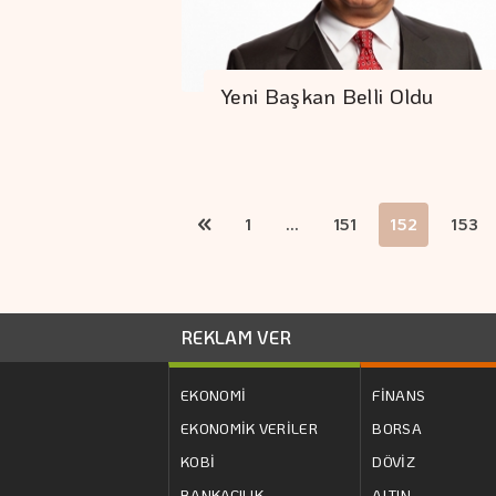
Yeni Başkan Belli Oldu
1
...
151
152
153
REKLAM VER
EKONOMİ
FİNANS
EKONOMİK VERİLER
BORSA
KOBİ
DÖVİZ
BANKACILIK
ALTIN