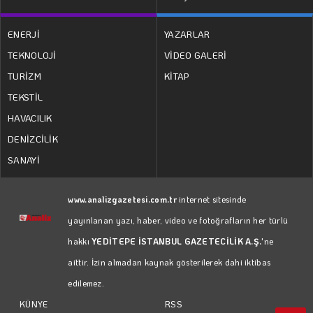
ENERJİ
YAZARLAR
TEKNOLOJİ
VİDEO GALERİ
TURİZM
KİTAP
TEKSTİL
HAVACILIK
DENİZCİLİK
SANAYİ
www.analizgazetesi.com.tr
internet sitesinde
yayınlanan yazı, haber, video ve fotoğrafların her türlü
hakkı
YEDİTEPE İSTANBUL GAZETECİLİK A.Ş.
'ne
aittir. İzin almadan kaynak gösterilerek dahi iktibas
edilemez.
RSS
KÜNYE