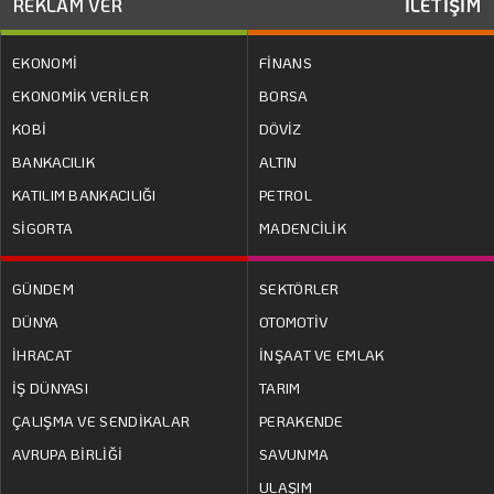
REKLAM VER
İLETİŞİM
EKONOMİ
FİNANS
EKONOMİK VERİLER
BORSA
KOBİ
DÖVİZ
BANKACILIK
ALTIN
KATILIM BANKACILIĞI
PETROL
SİGORTA
MADENCİLİK
GÜNDEM
SEKTÖRLER
DÜNYA
OTOMOTİV
İHRACAT
İNŞAAT VE EMLAK
İŞ DÜNYASI
TARIM
ÇALIŞMA VE SENDİKALAR
PERAKENDE
AVRUPA BİRLİĞİ
SAVUNMA
ULAŞIM