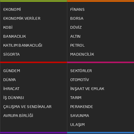
EKONOMİ
FİNANS
EKONOMİK VERİLER
BORSA
KOBİ
DÖVİZ
BANKACILIK
ALTIN
KATILIM BANKACILIĞI
PETROL
SİGORTA
MADENCİLİK
GÜNDEM
SEKTÖRLER
DÜNYA
OTOMOTİV
İHRACAT
İNŞAAT VE EMLAK
İŞ DÜNYASI
TARIM
ÇALIŞMA VE SENDİKALAR
PERAKENDE
AVRUPA BİRLİĞİ
SAVUNMA
ULAŞIM