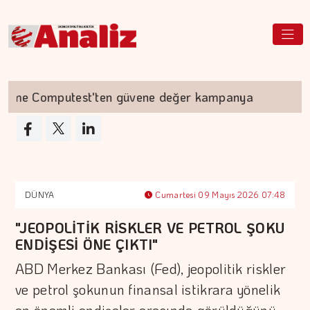
ime Computest'ten güvene değer kampanya
Ak
DÜNYA
Cumartesi 09 Mayıs 2026 07:48
"JEOPOLİTİK RİSKLER VE PETROL ŞOKU
ENDİŞESİ ÖNE ÇIKTI"
ABD Merkez Bankası (Fed), jeopolitik riskler
ve petrol şokunun finansal istikrara yönelik