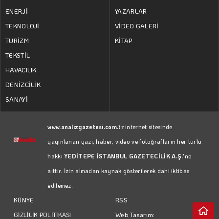
ENERJİ
YAZARLAR
TEKNOLOJİ
VİDEO GALERİ
TURİZM
KİTAP
TEKSTİL
HAVACILIK
DENİZCİLİK
SANAYİ
www.analizgazetesi.com.tr
internet sitesinde
yayınlanan yazı, haber, video ve fotoğrafların her türlü
hakkı
YEDİTEPE İSTANBUL GAZETECİLİK A.Ş.
'ne
aittir. İzin almadan kaynak gösterilerek dahi iktibas
edilemez.
RSS
KÜNYE
Web Tasarım:
GİZLİLİK POLİTİKASI