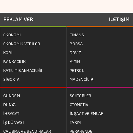
REKLAM VER
İLETİŞİM
EKONOMİ
FİNANS
EKONOMİK VERİLER
BORSA
KOBİ
DÖVİZ
BANKACILIK
ALTIN
KATILIM BANKACILIĞI
PETROL
SİGORTA
MADENCİLİK
GÜNDEM
SEKTÖRLER
DÜNYA
OTOMOTİV
İHRACAT
İNŞAAT VE EMLAK
İŞ DÜNYASI
TARIM
ÇALIŞMA VE SENDİKALAR
PERAKENDE