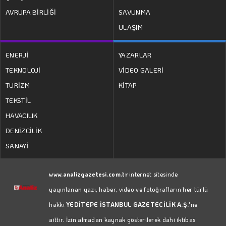
AVRUPA BİRLİĞİ
SAVUNMA
ULAŞIM
ENERJİ
YAZARLAR
TEKNOLOJİ
VİDEO GALERİ
TURİZM
KİTAP
TEKSTİL
HAVACILIK
DENİZCİLİK
SANAYİ
www.analizgazetesi.com.tr
internet sitesinde
yayınlanan yazı, haber, video ve fotoğrafların her türlü
hakkı
YEDİTEPE İSTANBUL GAZETECİLİK A.Ş.
'ne
aittir. İzin almadan kaynak gösterilerek dahi iktibas