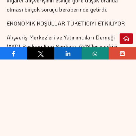
kıyafet alışverişinin eskiye göre düşük oranda
olması birçok soruyu beraberinde getirdi.
EKONOMİK KOŞULLAR TÜKETİCİYİ ETKİLİYOR
Alışveriş Merkezleri ve Yatırımcıları Derneği
(AYD) Başkanı Nuri Şapkacı, AVM’lerin eskisi
kadar ilgi görmemesi ve gelecekte AVM
sektörünü neler beklediğiyle ilgili soruları
cevapladı. Şapkacı, “Tüketici diğer kategorilere
yöneldiği zaman ‘hazır giyim’ mağazalarının
önemini yitirmediğini” ifade ederek, “Mevcut
ekonomik koşulların dönemden döneme tüketiciyi
etkilediğini ve alışveriş yapılan ürünlerin farklılık
gösterdiğini” belirtti. Ayrıca yeme-içme
kategorisinde fast-food tercihinin öne çıktığını