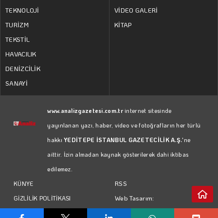
TEKNOLOJİ
VİDEO GALERİ
TURİZM
KİTAP
TEKSTİL
HAVACILIK
DENİZCİLİK
SANAYİ
www.analizgazetesi.com.tr
internet sitesinde
yayınlanan yazı, haber, video ve fotoğrafların her türlü
hakkı
YEDİTEPE İSTANBUL GAZETECİLİK A.Ş.
'ne
aittir. İzin almadan kaynak gösterilerek dahi iktibas
edilemez.
RSS
KÜNYE
Web Tasarım:
GİZLİLİK POLİTİKASI
Türk Bilişim
KULLANIM KOŞULLARI