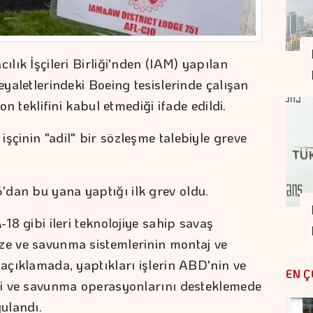
ılık İşçileri Birliği'nden (IAM) yapılan
eyaletlerindeki Boeing tesislerinde çalışan
son teklifini kabul etmediği ifade edildi.
şçinin "adil" bir sözleşme talebiyle greve
dan bu yana yaptığı ilk grev oldu.
-18 gibi ileri teknolojiye sahip savaş
ze ve savunma sistemlerinin montaj ve
 açıklamada, yaptıkları işlerin ABD'nin ve
EN Ç
ini ve savunma operasyonlarını desteklemede
ulandı.