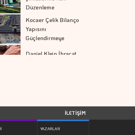
Yapısını
Güçlendirmeye
Devam Etti
Daniel Klein İhracat
Atağına Kalktı
Hakan Aran İş
Bankası Genel
Müdürlüğü'nden
Ayrılıyor
Türk Öğrenci, Eşsiz
Keşif Gezisinde
Türkiye'yi Temsil
İLETİŞİM
Edecek
Mobilya İhracatında
İ
YAZARLAR
Avrupa İvmesi