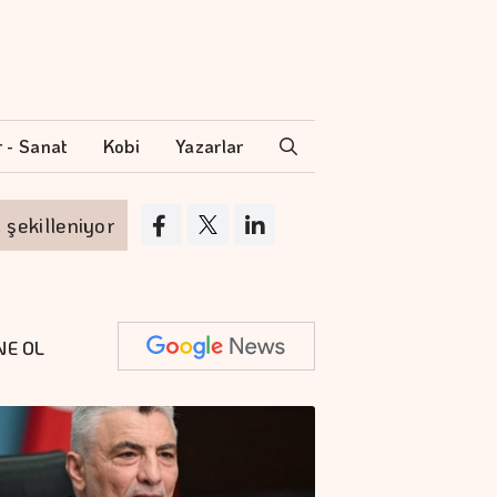
r - Sanat
Kobi
Yazarlar
lleniyor
Togg'un servis ağı hızla büyüyor
NE OL