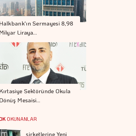
En Fazla Kaybettiren
Halkbank'ın Sermayesi 8,98
Yatırım Fonları
Milyar Liraya…
En Fazla Kazandıran
Yatırım Fonları
S. Arabistan,
Pakistan Ve
Kırtasiye Sektöründe Okula
Türkiye'den
Dönüş Mesaisi…
Savunma Anlaşması
Tasarruf Finansman
şirketlerine Yeni
OK
OKUNANLAR
Düzenleme
Kocaer Çelik Bilanço