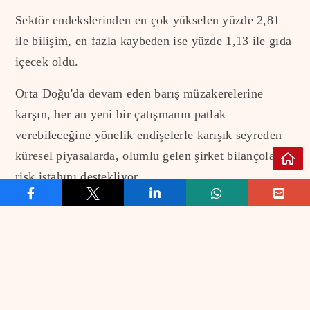
Sektör endekslerinden en çok yükselen yüzde 2,81
ile bilişim, en fazla kaybeden ise yüzde 1,13 ile gıda
içecek oldu.
Orta Doğu'da devam eden barış müzakerelerine
karşın, her an yeni bir çatışmanın patlak
verebileceğine yönelik endişelerle karışık seyreden
küresel piyasalarda, olumlu gelen şirket bilançoları
risk iştahını destekliyor.
Analistler, günün geri kalanında yurt içinde reel
efektif döviz kuru, yurt dışında ise ABD'de dış
ticaret dengesi, JOLTS açık iş sayısı ve dayanıklı
mal siparişlerinin takip edileceğini belirterek, teknik
açıdan BIST 100 endeksinde 13.400 ve 13.300