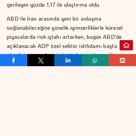
gerileyen yüzde 1,17 ile ulaştırma oldu.
ABD ile İran arasında yeni bir anlaşma
sağlanabileceğine yönelik iyimserliklerle küresel
piyasalarda risk iştahı artarken, bugün ABD'de
açıklanacak ADP özel sektör istihdamı başta
olmak üzere yoğun veri gündemi yatırımcıların
odağına yerleşti.
Analistler, bugün yurt içinde veri gündeminin sakin
olacağını, yurt dışında ise dünya genelinde PMI
verileri ve ABD'de ADP özel sektör istihdamının
takip edileceğini belirterek, teknik açıdan BIST
100 endeksinde 13.600 ve 13.500 puanın destek,
13.800 ve 13.900 puanın direnç konumunda
olduğunu kaydetti.