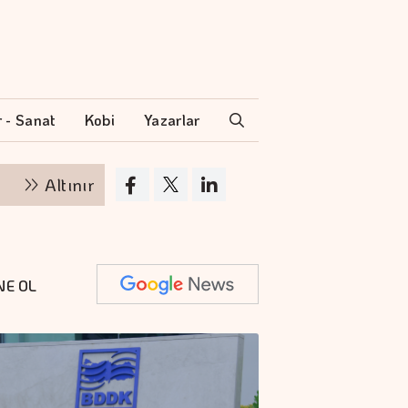
r - Sanat
Kobi
Yazarlar
ının kilogram fiyatı 6 milyon 360 bin liraya yükseld
NE OL