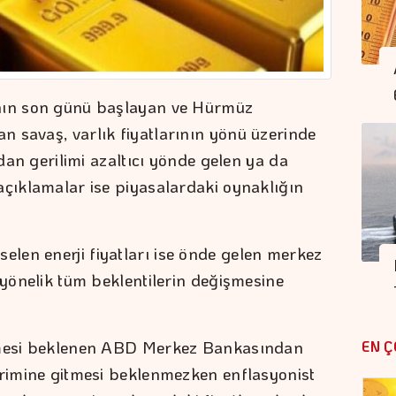
ynın son günü başlayan ve Hürmüz
 savaş, varlık fiyatlarının yönü üzerinde
rdan gerilimi azaltıcı yönde gelen ya da
açıklamalar ise piyasalardaki oynaklığın
len enerji fiyatları ise önde gelen merkez
 yönelik tüm beklentilerin değişmesine
irmesi beklenen ABD Merkez Bankasından
EN Ç
irimine gitmesi beklenmezken enflasyonist