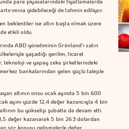
unda para piyasalarındaki fiyatlamalarda
rtırımına gidebileceği de tahmin ediliyor.
şen beklentiler ise altın başta olmak üzere
e etkili oldu.
arında ABD yönetiminin Grönland'ı satın
keleriyle yaşadığı gerilim, ticaret
ler, teknoloji ve yapay zeka şirketlerindeki
 merkez bankalarından gelen güçlü taleple
layan altının onsu ocak ayında 5 bin 600
Ocak ayını yüzde 12,4 değer kazancıyla 4 bin
tının bu yükselişi şubatta da devam etti.
 8,5 değer kazanarak 5 bin 263 dolardan
an söz konusu gelişmelerle değer