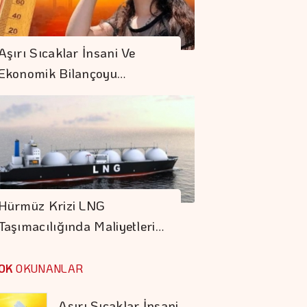
Borsa Günü
Yükselişle
Aşırı Sıcaklar İnsani Ve
Tamamladı
Ekonomik Bilançoyu…
Başkaya
Holding'den 20
Milyon Dolarlık
Yatırım
AB'de üretici
Fiyatları Haziranda
Hürmüz Krizi LNG
Azaldı
Taşımacılığında Maliyetleri…
Bardakçı Koyu'nda
Yalın, Doğal Ve Canlı
OK
OKUNANLAR
Bir Tatil Deneyimi
Aşırı Sıcaklar İnsani