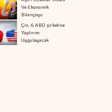
Ve Ekonomik
Bilançoyu
Ağırlaştırıyor
Çin, 6 ABD şirketine
Yaptırım
Uygulayacak
Alarko'nun Pozitif
Etki Yeşil Yaka
Programı Yeni
Dönemine Başladı
Kalkınma Ve Yatırım
Bankalarının Kredi
Sınırlarında Değişik
TL İle Dış Ticaret 7
Ayda 900 Milyar