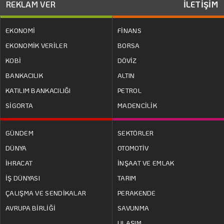
REKLAM VER
İLETİŞİM
EKONOMİ
FİNANS
EKONOMİK VERİLER
BORSA
KOBİ
DÖVİZ
BANKACILIK
ALTIN
KATILIM BANKACILIĞI
PETROL
SİGORTA
MADENCİLİK
GÜNDEM
SEKTÖRLER
DÜNYA
OTOMOTİV
İHRACAT
İNŞAAT VE EMLAK
İŞ DÜNYASI
TARIM
ÇALIŞMA VE SENDİKALAR
PERAKENDE
AVRUPA BİRLİĞİ
SAVUNMA
ULAŞIM