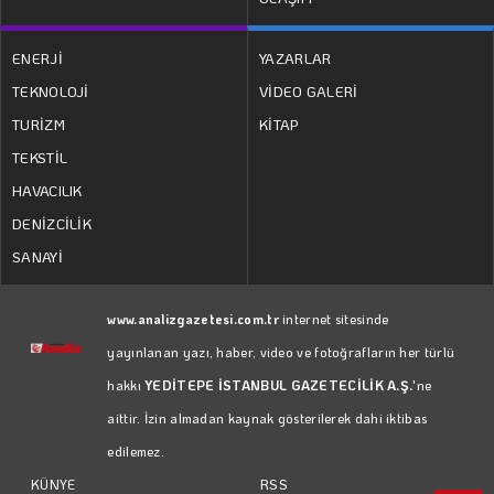
ENERJİ
YAZARLAR
TEKNOLOJİ
VİDEO GALERİ
TURİZM
KİTAP
TEKSTİL
HAVACILIK
DENİZCİLİK
SANAYİ
www.analizgazetesi.com.tr
internet sitesinde
yayınlanan yazı, haber, video ve fotoğrafların her türlü
hakkı
YEDİTEPE İSTANBUL GAZETECİLİK A.Ş.
'ne
aittir. İzin almadan kaynak gösterilerek dahi iktibas
edilemez.
RSS
KÜNYE