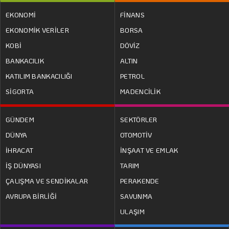
EKONOMİ
FİNANS
EKONOMİK VERİLER
BORSA
KOBİ
DÖVİZ
BANKACILIK
ALTIN
KATILIM BANKACILIĞI
PETROL
SİGORTA
MADENCİLİK
GÜNDEM
SEKTÖRLER
DÜNYA
OTOMOTİV
İHRACAT
İNŞAAT VE EMLAK
İŞ DÜNYASI
TARIM
ÇALIŞMA VE SENDİKALAR
PERAKENDE
AVRUPA BİRLİĞİ
SAVUNMA
ULAŞIM