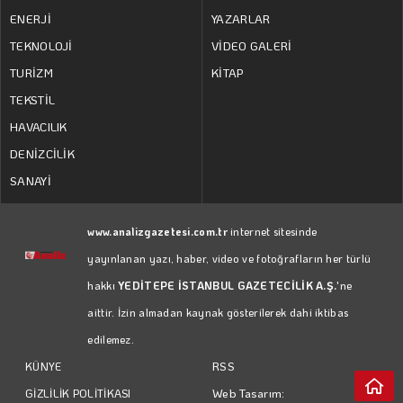
ENERJİ
YAZARLAR
TEKNOLOJİ
VİDEO GALERİ
TURİZM
KİTAP
TEKSTİL
HAVACILIK
DENİZCİLİK
SANAYİ
www.analizgazetesi.com.tr
internet sitesinde
yayınlanan yazı, haber, video ve fotoğrafların her türlü
hakkı
YEDİTEPE İSTANBUL GAZETECİLİK A.Ş.
'ne
aittir. İzin almadan kaynak gösterilerek dahi iktibas
edilemez.
RSS
KÜNYE
Web Tasarım:
GİZLİLİK POLİTİKASI