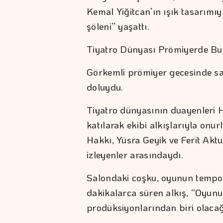
Kemal Yiğitcan’ın ışık tasarımı
şöleni” yaşattı.
Tiyatro Dünyası Prömiyerde Bu
Görkemli prömiyer gecesinde sal
doluydu.
Tiyatro dünyasının duayenleri
katılarak ekibi alkışlarıyla onu
Hakkı, Yüsra Geyik ve Ferit Akt
izleyenler arasındaydı.
Salondaki coşku, oyunun temposu
dakikalarca süren alkış, “Oyun
prodüksiyonlarından biri olacağı