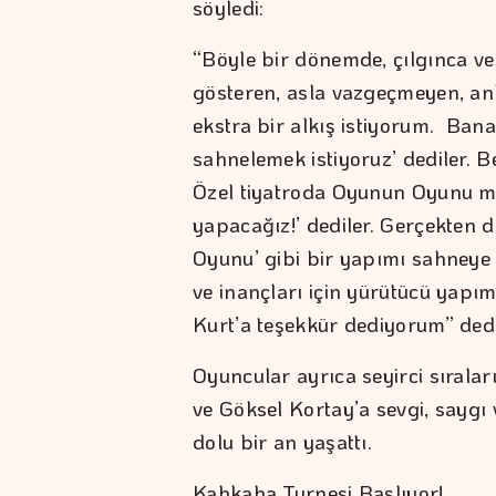
söyledi:
“Böyle bir dönemde, çılgınca ve 
gösteren, asla vazgeçmeyen, a
ekstra bir alkış istiyorum. Ban
sahnelemek istiyoruz’ dediler. Be
Özel tiyatroda Oyunun Oyunu m
yapacağız!’ dediler. Gerçekten 
Oyunu’ gibi bir yapımı sahneye 
ve inançları için yürütücü yap
Kurt’a teşekkür dediyorum” dedi
Oyuncular ayrıca seyirci sırala
ve Göksel Kortay’a sevgi, saygı 
dolu bir an yaşattı.
Kahkaha Turnesi Başlıyor!