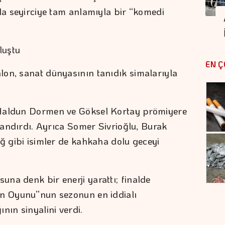
yla seyirciye tam anlamıyla bir “komedi
luştu
EN Ç
on, sanat dünyasının tanıdık simalarıyla
 Haldun Dormen ve Göksel Kortay prömiyere
rlandırdı. Ayrıca Somer Sivrioğlu, Burak
uğ gibi isimler de kahkaha dolu geceyi
na denk bir enerji yarattı; finalde
un Oyunu”nun sezonun en iddialı
nın sinyalini verdi.