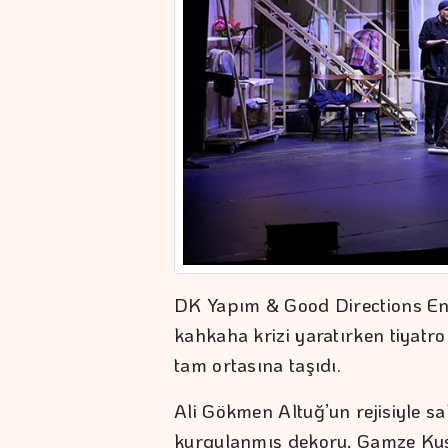
DK Yapım & Good Directions Ent
kahkaha krizi yaratırken tiyatr
tam ortasına taşıdı.
Ali Gökmen Altuğ’un rejisiyle s
kurgulanmış dekoru, Gamze Kuş’