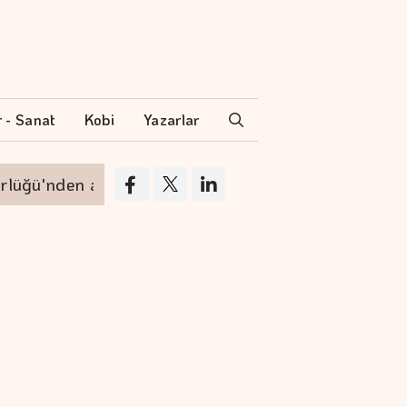
r - Sanat
Kobi
Yazarlar
nden ayrılıyor
VakıfBank'ın aktif büyüklüğü 