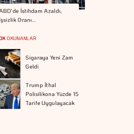
Kırılırsa üretim
ABD'de İstihdam Azaldı,
Zinciri De Durur"
İşsizlik Oranı…
Barışın Ekonomik
Getirisi Yüksek
OK
OKUNANLAR
Sigaraya Yeni Zam
Geldi
Trump İthal
Polisilikona Yüzde 15
Tarife Uygulayacak
Karadağ'ı Vizesiz
Görmek İsteyenlere
Avantajlı Tur