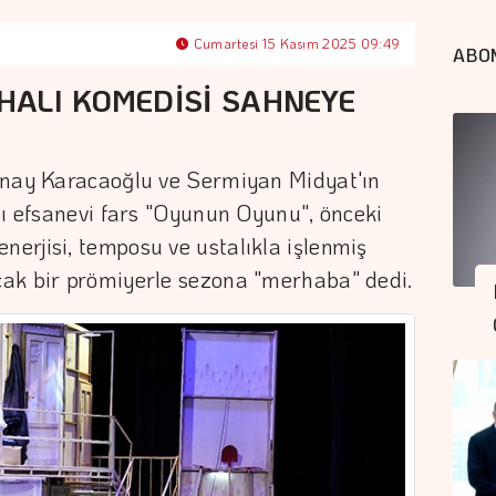
Cumartesi 15 Kasım 2025 09:49
ABO
ALI KOMEDİSİ SAHNEYE
ünay Karacaoğlu ve Sermiyan Midyat'ın
lı efsanevi fars "Oyunun Oyunu", önceki
erjisi, temposu ve ustalıkla işlenmiş
ak bir prömiyerle sezona "merhaba" dedi.