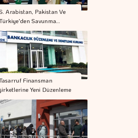
S. Arabistan, Pakistan Ve
Türkiye'den Savunma…
Kocaer Çelik Bilanço
Yapısını
Tasarruf Finansman
Güçlendirmeye
şirketlerine Yeni Düzenleme
Devam Etti
NBA Ve FIBA,
BWB'nin 25'inci Yılı
İçin İstanbul'u Seçti
"Finansman Zinciri