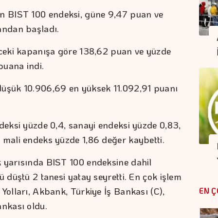
 BIST 100 endeksi, güne 9,47 puan ve
andan başladı.
nceki kapanışa göre 138,62 puan ve yüzde
puana indi.
düşük 10.906,69 en yüksek 11.092,91 puanı
ndeksi yüzde 0,4, sanayi endeksi yüzde 0,83,
 mali endeks yüzde 1,86 değer kaybetti.
k yarısında BIST 100 endeksine dahil
ü düştü 2 tanesi yatay seyretti. En çok işlem
Yolları, Akbank, Türkiye İş Bankası (C),
EN Ç
ankası oldu.