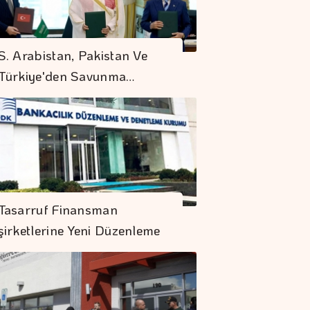
S. Arabistan, Pakistan Ve
Türkiye'den Savunma…
Dolar 47.70 Liradan
Tasarruf Finansman
Açıldı
şirketlerine Yeni Düzenleme
Avrupa Borsaları,
İspanya Hariç Pozitif
Seyrediyor