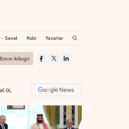
r - Sanat
Kobi
Yazarlar
kilogramı 6 milyon 673 bin liraya yükseldi
NE OL