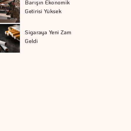
Polisilikona Yüzde 15
Tarife Uygulayacak
Çocuk Güvenliği
Davasında Yarım
Milyar Dolar Ceza
Karadağ'ı Vizesiz
Görmek İsteyenlere
Avantajlı Tur
Seçenekleri
Ekonomide Reçete
Aynı Sonuç Farklı
Yatırımcısını Sadece
Beşiktaş Sevindirdi