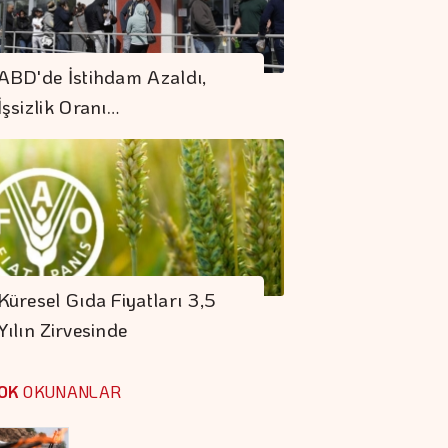
Altının Kilogramı 6
Milyon 500 Bin
ABD'de İstihdam Azaldı,
Liraya Yükseldi
İşsizlik Oranı…
"Finansman Zinciri
Kırılırsa üretim
Zinciri De Durur"
Barışın Ekonomik
Getirisi Yüksek
Küresel Gıda Fiyatları 3,5
Yılın Zirvesinde
Sigaraya Yeni Zam
Geldi
OK
OKUNANLAR
Trump İthal