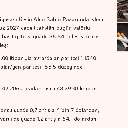
r
iyasası Kesin Alım Satım Pazarı'nda işlem
z 2027 vadeli tahvilin bugün valörlü
 basit getirisi yüzde 36,54, bileşik getirisi
eşti.
.00 itibarıyla avro/dolar paritesi 1,1540,
 dolar/yen paritesi 153,5 düzeyinde
r 42,2060 liradan, avro 48,7930 liradan
 onsu yüzde 0,7 artışla 4 bin 7 dolardan,
arili de yüzde 1,2 artışla 64,1 dolardan