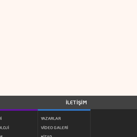
Karadeniz'deki
Saldırılar Küresel
Tahıl Sevkiyatını
Aksatıyor
Aytemiz, Türkiye'nin
En Büyük İlk 25
şirketi Arasında
Mevduat Faizi Son 4
Ayın En Düşük
Seviyesinde
İLETİŞİM
Ercan Arda'dan Yeni
İ
YAZARLAR
Tekli...
LOJİ
VİDEO GALERİ
ZM
KİTAP