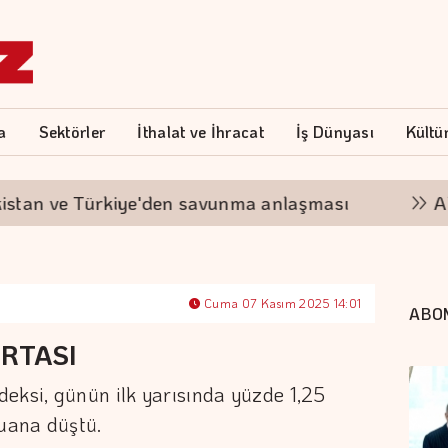
a
Sektörler
İthalat ve İhracat
İş Dünyası
Kültü
 ve Türkiye'den savunma anlaşması
Altının 
Cuma 07 Kasım 2025 14:01
ABO
RTASI
eksi, günün ilk yarısında yüzde 1,25
uana düştü.