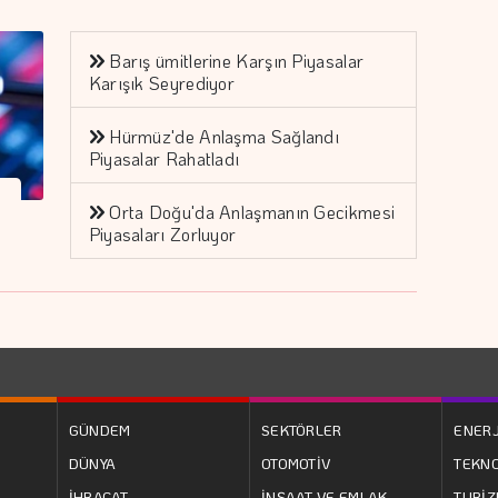
Barış ümitlerine Karşın Piyasalar
Karışık Seyrediyor
Hürmüz'de Anlaşma Sağlandı
Piyasalar Rahatladı
Orta Doğu'da Anlaşmanın Gecikmesi
Piyasaları Zorluyor
GÜNDEM
SEKTÖRLER
ENERJ
DÜNYA
OTOMOTİV
TEKNO
İHRACAT
İNŞAAT VE EMLAK
TURİ